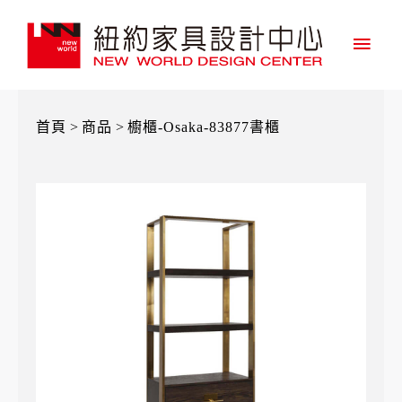
主
要
選
首頁
>
商品
>
櫥櫃-Osaka-83877書櫃
單