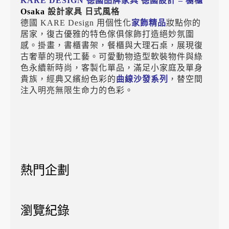
KARE DESIGN 德國品牌家具 德國設計 – 櫥櫃
Osaka
設計家具 日式風格
德國 KARE Design 用個性化
家飾精品
妝點你的
居家，復古優雅的特色傢俱傢飾打造絕妙氛圍
感。掛畫，書櫃書架，餐櫃與大理石桌，展現復
古奢華的現代工藝。可愛動物造型軟裝物件與綠
色永續新時尚，客製化單品，滿足小家庭及單身
貴族，經典又繽紛色彩的
曲線沙發系列
，替空間
注入明亮無限生命力的色彩。
熱門企劃
瀏覽紀錄