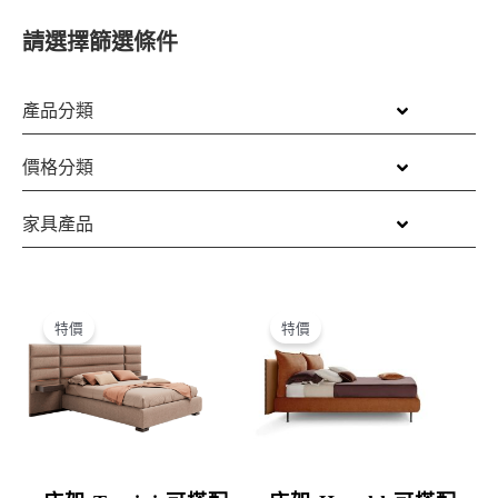
請選擇篩選條件
產品分類
價格分類
家具產品
原
目
原
目
始
前
始
前
特價
特價
價
價
價
價
格：
格：
格：
格：
NT$338,000。
NT$226,000。
NT$236,000。
NT$158