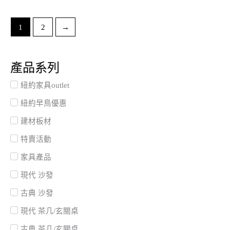
1
2
→
產品系列
紐約家具outlet
紐約早鳥優惠
建材板材
特賣活動
家具產品
現代 沙發
古典 沙發
現代 茶几/玄關桌
古典 茶几/玄關桌