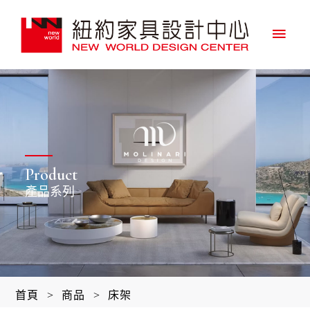
主
要
選
單
Product
產品系列
首頁
>
商品
>
床架