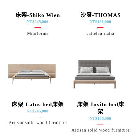
床架-Shiko Wien
沙發-THOMAS
NT$
245,000
NT$
181,000
Miniforms
cattelan italia
床架-Latus bed床架
床架-Invito bed床
NT$
245,000
架
NT$
196,000
Artisan solid wood furniture
Artisan solid wood furniture