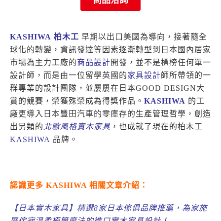
KASHIWA
柏木工
早期以出口美國為導向，接著隨全
球化的轉變，資訊發達等因素逐漸轉型到日本國內居家
市場為主力工廠的
商品設計
開發，並不是標榜任何單一
設計師，而是由一位留學英國的
家具設計
師所帶領的一
群專業的設計團隊，並屢屢在日本GOOD DESIGN大
賞的競賽，榮獲殊榮成為得獎作品。
KASHIWA
的工
廠更導入日本豐田汽車的零庫存的生產管理哲學，創造
出另類的
北歐風格實木家具
，也成就了現在的柏木工
KASHIWA
品牌。
認識更多 KASHIWA 相關文章介紹：
【日本實木家具】精選8家日本傢俱品牌推薦，為家施
展侘寂溫柔極簡魔法的進口實木家具設計！