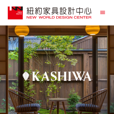
主
要
選
單