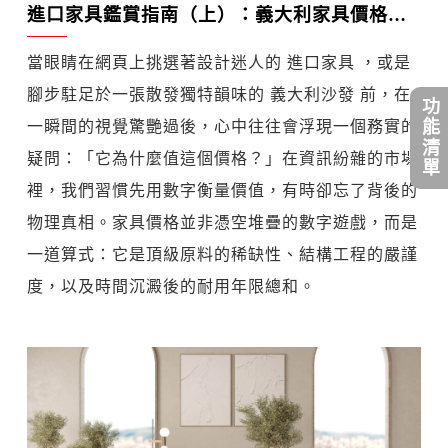
進口家具鑑賞指南（上）：義大利家具價格怎麼看？從一張沙發的剖面，讀懂頂級工藝的定價哲學
當眼睛在網頁上挑選著設計迷人的 進口家具 ，或是
腳步駐足於一張散發獨特韻味的 義大利沙發 前，在
功能清單
一瞬間的視覺驚艷過後，心中往往會浮現一個務實的
疑問：「它為什麼值這個價格？」在資訊紛雜的市場
裡，我們習慣先用數字衡量價值，有時卻忘了背後的
物理真相。家具價格並非憑空堆疊的數字遊戲，而是
一道算式：它是頂級原料的稀缺性、結構工程的嚴謹
度，以及時間沉澱後的耐用年限總和。