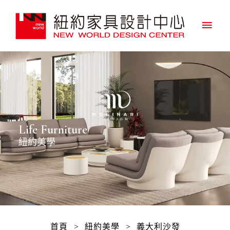
主
要
選
單
Life Furniture
紐約美學
首頁
>
紐約美學
>
義大利沙發