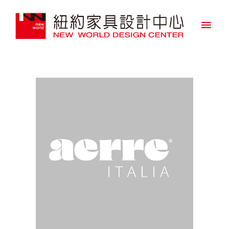
主
要
選
單