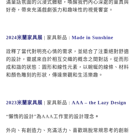
滿童話氛圍的沉浸式體驗，喚醒我們內心深處的童真與
好奇，帶來充滿戲劇張力和趣味性的視覺饗宴。
2024
米蘭家具展
| 家具新品 :
Made in Sunshine
詮釋了當代對明亮心情的需求，並結合了注重絕對舒適
的設計，靈感來自於相互交織的概念之間對話，從而形
成和諧的狀態：圓形和線性元素，以蜿蜒的線條、材料
和顏色雕刻的形狀，傳達樂觀和生活樂趣。
202
3米蘭家具展
| 家具新品 :
AAA – the Lazy Design
“懶惰的設計”為AAA工作室的設計理念
。
外向、有創造力、充滿活力、喜歡跳脫常規思考的創新