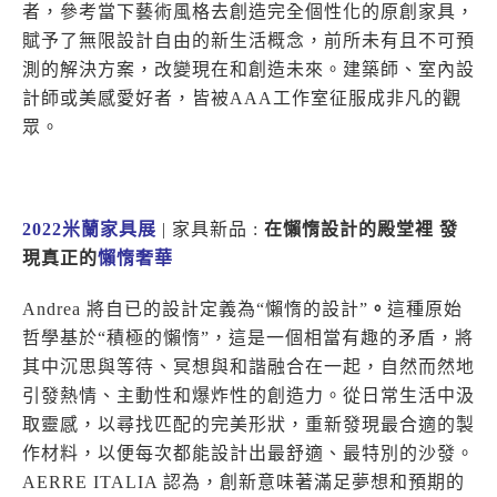
者，參考當下藝術風格去創造完全個性化的原創家具，
賦予了無限設計自由的新生活概念，前所未有且不可預
測的解決方案，改變現在和創造未來。建築師、室內設
計師或美感愛好者，皆被AAA工作室征服成非凡的觀
眾。
2022米蘭家具展
| 家具新品 :
在懶惰設計的殿堂裡 發
現真正的
懶惰奢華
Andrea 將自已的設計定義為“懶惰的設計”
。
這種原始
哲學基於“積極的懶惰”，這是一個相當有趣的矛盾，將
其中沉思與等待、冥想與和諧融合在一起，自然而然地
引發熱情、主動性和爆炸性的創造力。從日常生活中汲
取靈感，以尋找匹配的完美形狀，重新發現最合適的製
作材料，以便每次都能設計出最舒適、最特別的沙發。
AERRE ITALIA 認為，創新意味著滿足夢想和預期的