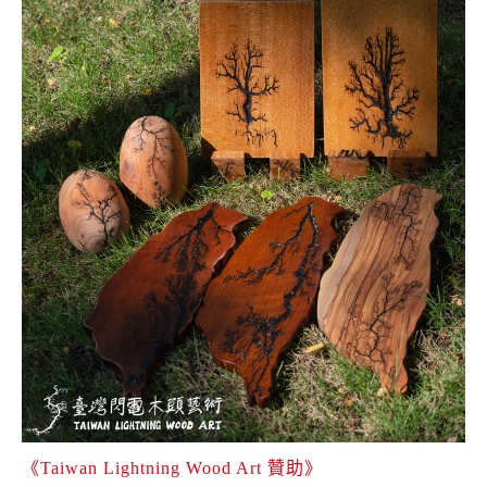
《Taiwan Lightning Wood Art 贊助》