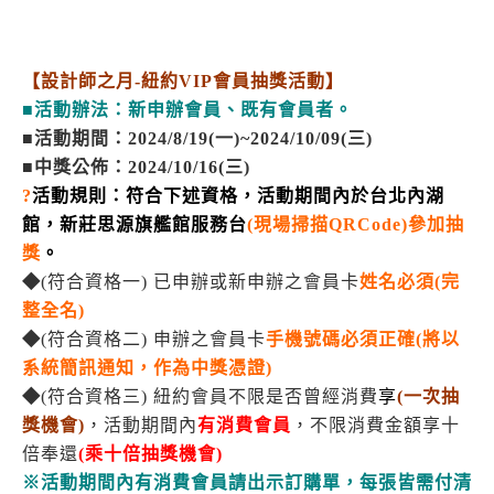
【設計師之月-紐約VIP會員抽獎活動】
■活動辦法：新申辦會員、既有會員者。
■活動期間：2024/8/19(一)~2024/10/09(三)
■中獎公佈：2024/10/16(三)
?
活動規則：符合下述資格，活動期間內於台北內湖
館，新莊思源旗艦館服務台
(現場掃描QRCode)參加抽
獎
。
◆
(符合資格一) 已申辦或新申辦之會員卡
姓名必須(完
整全名)
◆
(符合資格二) 申辦之會員卡
手機號碼必須正確(將以
系統簡訊通知，作為中獎憑證)
◆
(符合資格三) 紐約會員不限是否曾經消費
享
(一次抽
獎機會)
，活動期間內
有消費會員
，不限消費金額享十
倍奉還
(乘十倍抽獎機會)
※活動期間內有消費會員請出示訂購單，每張皆需付清