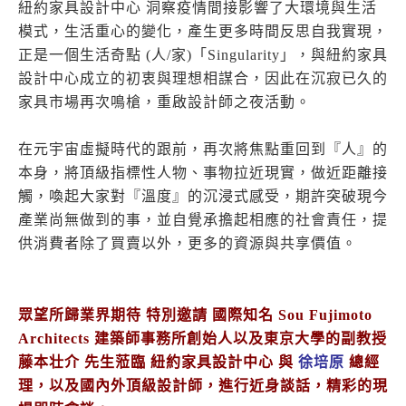
紐約家具設計中心 洞察疫情間接影響了大環境與生活
模式，生活重心的變化，產生更多時間反思自我實現，
正是一個生活奇點 (人/家)「Singularity」，與紐約家具
設計中心成立的初衷與理想相謀合，因此在沉寂已久的
家具市場再次鳴槍，重啟設計師之夜活動。
在元宇宙虛擬時代的跟前，再次將焦點重回到『人』的
本身，將頂級指標性人物、事物拉近現實，做近距離接
觸，喚起大家對『溫度』的沉浸式感受，期許突破現今
產業尚無做到的事，並自覺承擔起相應的社會責任，提
供消費者除了買賣以外，更多的資源與共享價值。
眾望所歸業界期待 特別
邀請 國際知名 Sou Fujimoto
Architects 建築師事務所創始人以及東京大學的副教授
藤本壮介 先生蒞臨 紐約家具設計中心 與
徐培原
總經
理，以及國內外頂級設計師，進行近身談話，精彩的現