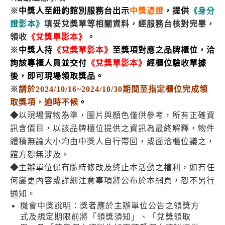
※
中獎人至紐約館別服務台出示
中獎憑證
，提供
《身分
證影本》
填妥兌獎單等相關資料，經服務台核對完畢，
領收
《兌獎單影本》
。
※
中獎人持
《兌獎單影本》
至獎項對應之品牌櫃位，洽
詢該專櫃人員並
交付
《兌獎單影本》
經
櫃位驗收單據
後，即可現場領取獎品。
※
請於2024/10/16~2024/10/30期間至指定櫃位完成領
取獎項
，逾時不候
。
◆
以現場實物為準，圖片與顏色僅供參考，所有正確資
訊含價目，以該品牌櫃位提供之資訊為最終解釋，物件
體積無論大小均由中獎人自行帶回，或面洽櫃位議之，
館方恕無涉及。
◆
主辦單位保有隨時修改及終止本活動之權利，如有任
何變更內容或詳細注意事項將公布於本網頁，恕不另行
通知。
機會中獎說明：獎者應於主辦單位公告之領獎方
式及規定期限前將「領獎須知」、「兌獎領取