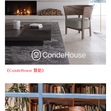
《CondeHouse 贊助》