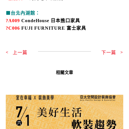
⬛台北內湖館：
?A009
CondeHouse 日本進口家具
?C006
FUJI FURNITURE
富士家具
上一頁
上一篇
下一篇
下
相關文章