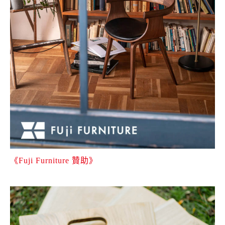
《Fuji Furniture 贊助》