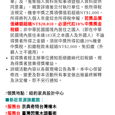
單」及「蒐集個人資料告知事項暨個人資料提供
同意書」，親簽詳填後交付執行單位。依所得稅
法規定，機會中獎之獎項價值若超過NT$1,000，
所得將列入個人年度綜合所得稅申報，
若獎品價
值總額超過
NT$20,010
，必須代扣
10%
中獎獎金
稅額
；非中華民國國境內居住之國人（即在中華
民國境內居住未達183天之本國人及外國人）不論
得獎者所得之金額，須就中獎所得扣繳20%機會
中獎稅。扣繳稅款未超過NT$2,000，免扣繳（外
籍人士不適用）。
若得獎者經主辦單位通知拒絕繳納代扣稅額，視
為得獎者放棄得獎權益。
詳細活動內容以各館現場公告為準，本中心保留
修改、變更及對本活動所有事宜做出做最終解釋
及決定權，恕不另行通知。
?
領獎地點：紐約家具設計中心
⬛
新莊思源旗艦館：
?服務台
京典奇特台灣檜木
?服務台
臺灣閃電木頭藝術