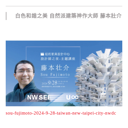
白色和諧之美 自然派建築神作大師 藤本壯介
sou-fujimoto-2024-9-28-taiwan-new-taipei-city-nwdc