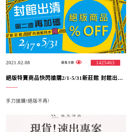
2021.02.08
1425463
絕版特賣商品快閃搶購2/1-5/31新莊館 封館出清 第二波 再加碼 !內湖館同步(瘋)館 實施中!
手刀搶購!絕版不再!