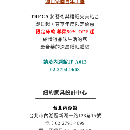
源自法國百年工藝
TRECA
將藝術與睡眠完美結合
即日起，尊享年度限定優惠
限定床款
尊榮50% OFF 起
給懂得品味生活的您
最奢華的深層睡眠體驗
請洽內湖館1F A013
02-2794-9668
紐約家具設計中心
̿ ̿ ̿ ̿ ̿ ̿ ̿ ̿ ̿ ̿ ̿ ̿ ̿ ̿ ̿ ̿ ̿ ̿ ̿ ̿ ̿ ̿ ̿ ̿ ̿ ̿ ̿ ̿ ̿ ̿ ̿ ̿ ̿ ̿ ̿ ̿ ̿ ̿ ̿ ̿ ̿
台北內湖館
台北市內湖區新湖一路128巷15號
☏：02-2791-4699