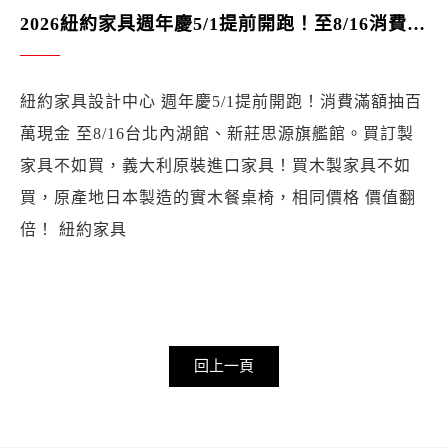
2026紐約家具週年慶5/1提前開跑！至8/16消費滿額 抽百萬現金 鈔票隨你花 一直抽！一直拿！次數無上限 好運好手氣 -紐約家具設計中心
紐約家具設計中心 週年慶5/1提前開跑！消費滿額抽百
萬現金 至8/16台北內湖館、新莊思源旗艦館。買訂製
家具不如買，義大利原裝進口家具！買木製家具不如
買，原產地日本製造的實木餐桌椅，相同價格 價值翻
倍！ 紐約家具
回上一頁