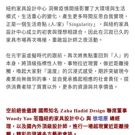
紐約家具設計中心 洞察疫情間接影響了大環境與生活
模式，生活重心的變化，產生更多時間反思自我實現，
正是一個生活奇點 (人/家)「Singularity」，與紐約家具
設計中心成立的初衷與理想相謀合，因此在沉寂已久的
家具市場再次鳴槍，重啟設計師之夜活動。
在元宇宙虛擬時代的跟前，再次將焦點重回到『人』的
本身，將頂級指標性人物、事物拉近現實，做近距離接
觸，喚起大家對『溫度』的沉浸式感受，期許突破現今
產業尚無做到的事，並自覺承擔起相應的社會責任，提
供消費者除了買賣以外，更多的資源與共享價值。
空前絕後邀請 國際知名 Zaha Hadid Design 聯席董事
Woody Yao 蒞臨紐約家具設計中心 與
徐培原
總經
理，以及國內外頂級設計師，進行一場超現實近距離接
觸，精彩的現場多方藝術會談。