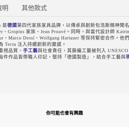
說明
其他款式
a
是
德國
第四代家族家具品牌，以傳承與創新包浩斯精神聞名。與
uer、Gropius 家族、Jean Prouvé。同時，與當代設計師 Katrin G
nur、Marco Dessí、Wolfgang Hartauer 等保
為 Tecta 注入持續創新的靈感。
重視品質、
手工藝
與社會責任，其籐編工藝被列入 UNESC
每件作品皆帶職人印記，堅持「德國製造」，結合手工藝與
你可能也會有興趣