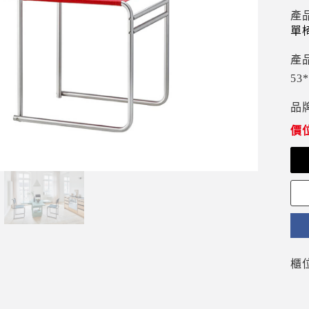
產
單
產
53*
品
櫃位