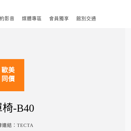
約影音
媒體專區
會員獨享
館別交通
歐美
同價
椅-B40
牌連結：
TECTA