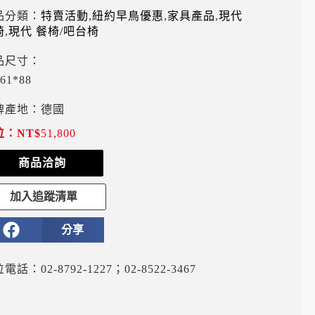
品分類：
特賣活動
,
紐約早鳥優惠
,
家具產品
,
現代
椅
,
現代 餐椅/吧台椅
品尺寸：
61*88
牌產地：德國
NT$
51,800
商品洽詢
加入追蹤清單
分享
電話：02-8792-1227；02-8522-3467