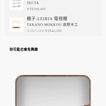
TECTA
NT$
108,400
原
目
櫃子-LEIRIA 電視櫃
始
前
TAKANO MOKKOU 高野木工
價
價
格：
格：
NT$
73,500
NT$
44,100
NT$73,500。
NT$44,100。
你可能也會有興趣