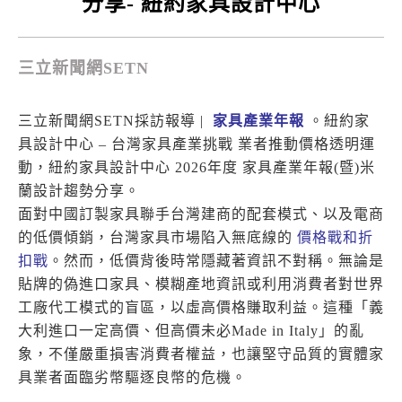
分享- 紐約家具設計中心
三立新聞網SETN
三立新聞網SETN採訪報導 |
家具產業年報
。紐約家
具設計中心 – 台灣家具產業挑戰 業者推動價格透明運
動，紐約家具設計中心 2026年度 家具產業年報(暨)米
蘭設計趨勢分享。
面對中國訂製家具聯手台灣建商的配套模式、以及電商
的低價傾銷，台灣家具市場陷入無底線的
價格戰和折
扣戰
。然而，低價背後時常隱藏著資訊不對稱。無論是
貼牌的偽進口家具、模糊產地資訊或利用消費者對世界
工廠代工模式的盲區，以虛高價格賺取利益。這種「義
大利進口一定高價、但高價未必Made in Italy」的亂
象，不僅嚴重損害消費者權益，也讓堅守品質的實體家
具業者面臨劣幣驅逐良幣的危機。