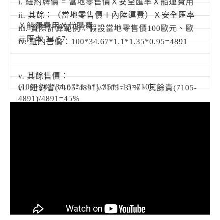
i. 紐約牌價 = 當地零售價Ｘ安全匯率Ｘ船運費用
ii. 其餘：（當地零售價＋內陸運費）Ｘ安全匯率
Ｘ船運費用Ｘ代購費
iii. 實際計算範例：假設當地零售價100歐元、歐
元匯率 34.67
iv. 紐約售價：100*34.67*1.1*1.35*0.95=4891
v. 其餘售價：
(100+20)*34.67*1.1*1.35*1.15=7105
vi. 紐約省(7105-4891)/7105=31%、其餘貴(7105-
4891)/4891=45%