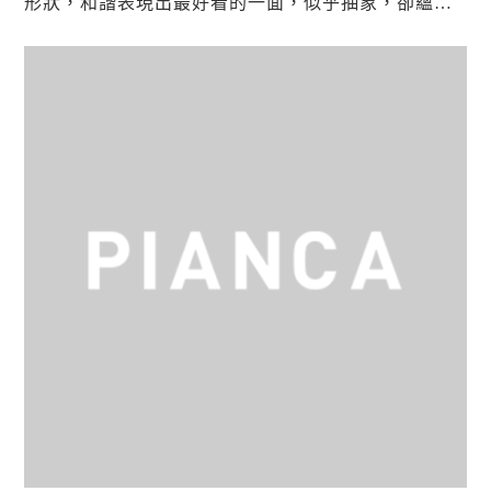
形狀，和諧表現出最好看的一面，似乎抽象，卻蘊藏
高度延展的創作可能，這也引出了品牌獨特的精細做
工與美學...