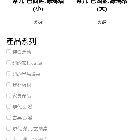
茶几-巴西藍.綠瑪瑙
茶几-巴西藍.綠瑪瑙
(小)
(大)
奧群
奧群
產品系列
特賣活動
紐約家具outlet
紐約早鳥優惠
建材板材
家具產品
現代 沙發
古典 沙發
現代 茶几/玄關桌
古典 茶几/玄關桌