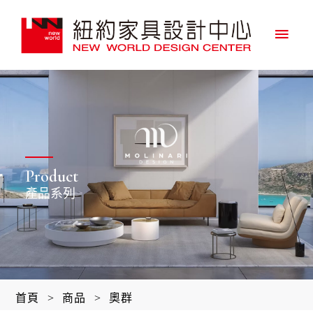
主
要
選
單
Product
產品系列
首頁
>
商品
>
奧群