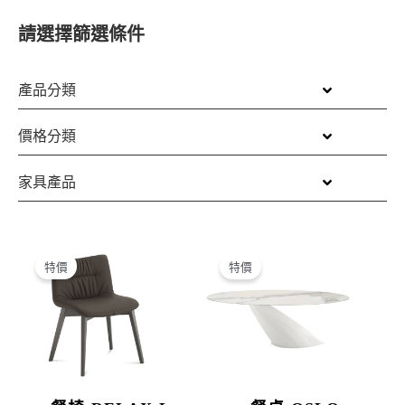
請選擇篩選條件
產品分類
價格分類
家具產品
原
目
原
目
始
前
始
前
特價
特價
價
價
價
價
格：
格：
格：
格：
NT$33,500。
NT$18,800。
NT$222,000。
NT$159