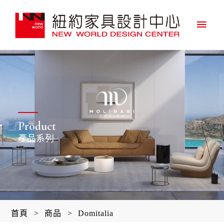
主
要
選
單
Product
產品系列
首頁
>
商品
>
Domitalia