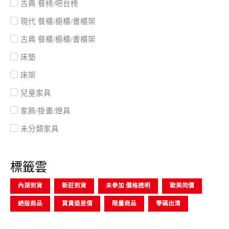
古典 餐椅/吧台椅
現代 餐櫃/櫥櫃/書櫃架
古典 餐櫃/櫥櫃/書櫃架
床墊
床架
兒童家具
家飾/掛畫/燈具
未分類家具
標籤雲
內湖到貨
新莊到貨
未參加 價格透明
歐美同價
絕版商品
買貴退差價
限量商品
零碼出清