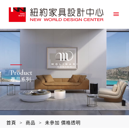
主
要
選
單
Product
產品系列
首頁
>
商品
>
未參加 價格透明