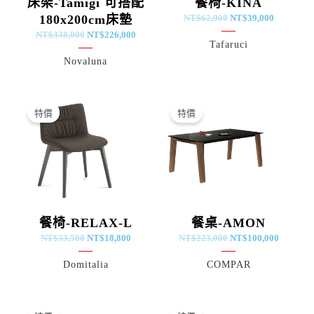
床架-Tamigi 可搭配
餐椅-KINA
180x200cm床墊
NT$
62,900
NT$
39,000
NT$
338,000
NT$
226,000
Tafaruci
Novaluna
原
目
原
目
始
前
始
前
特價
特價
價
價
價
價
格：
格：
格：
格：
NT$33,500。
NT$18,800。
NT$223,000。
NT$100
餐椅-RELAX-L
餐桌-AMON
NT$
33,500
NT$
18,800
NT$
223,000
NT$
100,000
Domitalia
COMPAR
原
目
原
目
始
前
始
前