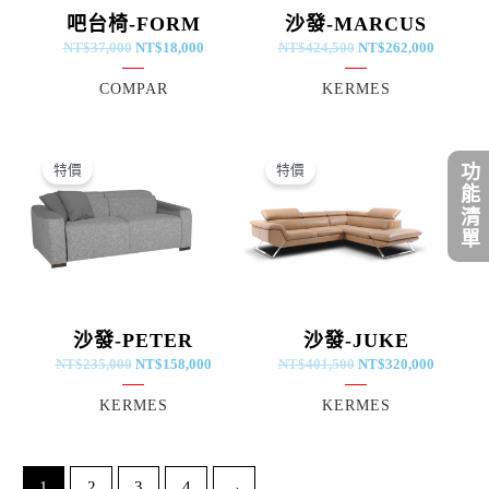
吧台椅-FORM
沙發-MARCUS
NT$
37,000
NT$
18,000
NT$
424,500
NT$
262,000
COMPAR
KERMES
原
目
原
目
始
前
始
前
功能清單
特價
特價
價
價
價
價
格：
格：
格：
格：
NT$235,000。
NT$158,000。
NT$401,500。
NT$320
沙發-PETER
沙發-JUKE
NT$
235,000
NT$
158,000
NT$
401,500
NT$
320,000
KERMES
KERMES
1
2
3
4
→