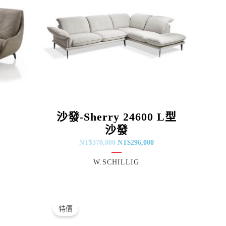
a
沙發-Sherry 24600 L型
沙發
NT$
370,000
NT$
296,000
W.SCHILLIG
原
目
始
前
特價
價
價
：
格：
格：