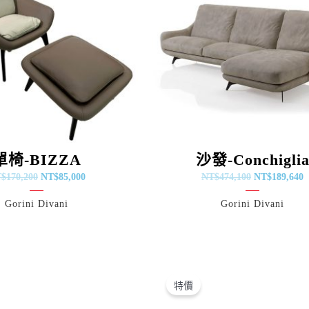
單椅-BIZZA
沙發-Conchigli
T$
170,200
NT$
85,000
NT$
474,100
NT$
189,640
Gorini Divani
Gorini Divani
原
目
原
目
始
前
始
前
特價
價
價
價
價
格：
格：
格：
格