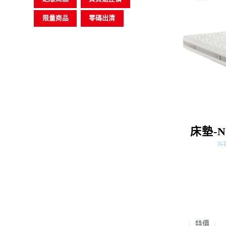
限量商品
零碼出清
床墊-Nu
N
特價