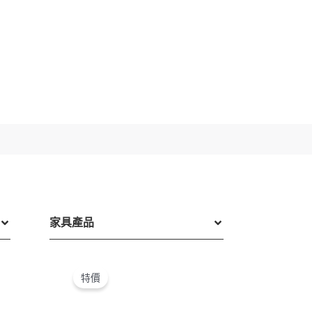
家具產品
目
原
目
前
始
前
特價
價
價
價
格：
格：
格：
。
T$189,640。
NT$370,000。
NT$296,000。