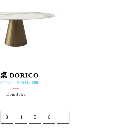
NT$171,000。
NT$118,000。
桌-DORICO
$
171,000
NT$
118,000
Domitalia
3
4
5
6
→