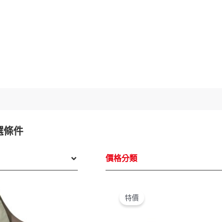
選條件
價格分類
原
目
原
始
前
始
特價
價
價
價
格：
格：
格：
NT$170,200。
NT$85,000。
NT$474,100
N