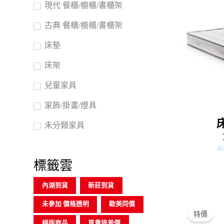
現代 餐櫃/櫥櫃/書櫃架
古典 餐櫃/櫥櫃/書櫃架
床墊
床架
兒童家具
家飾/掛畫/燈具
未分類家具
N
標籤雲
內湖到貨
新莊到貨
未參加 價格透明
歐美同價
特價
絕版商品
買貴退差價