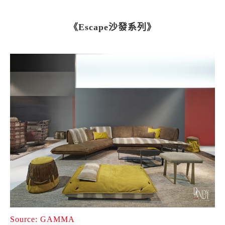
《Escape沙發系列》
Source: GAMMA