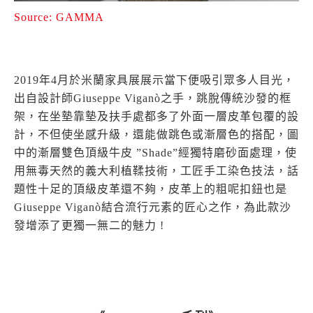
Source: GAMMA
2019年4月於米蘭家具展展示當下便吸引眾多人目光，
出自設計師Giuseppe Viganò之手，跳脫傳統沙發的框
架，在坐墊靠墊及扶手處都多了外面一層皮革包覆的設
計，不但使坐感升級，還能做跳色或漸層色的搭配，圖
中的漸層雙色頂級牛皮 ”Shade”經獨特磨砂面處理，使
用無毒天然的義大利植鞣技術，工匠手工染色技法，話
題性十足的頂級皮革還不夠，皮革上的粗呢扣鈕也是
Giuseppe Viganò結合流行元素的匠心之作，為此款沙
發增添了更獨一無二的魅力 !