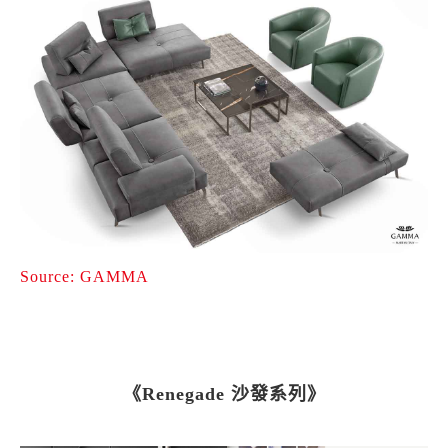
Source: GAMMA
《Renegade 沙發系列》