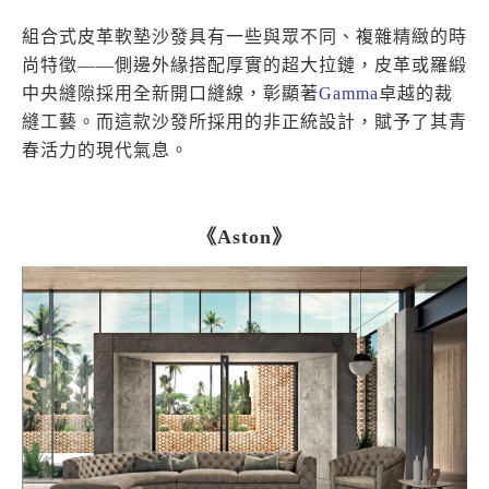
組合式皮革軟墊沙發具有一些與眾不同、複雜精緻的時
尚特徵——側邊外緣搭配厚實的超大拉鏈，皮革或羅緞
中央縫隙採用全新開口縫線，彰顯著
Gamma
卓越的裁
縫工藝。而這款沙發所採用的非正統設計，賦予了其青
春活力的現代氣息。
《Aston》