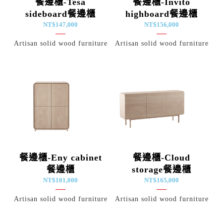
餐邊櫃-Tesa
餐邊櫃-Invito
sideboard餐邊櫃
highboard餐邊櫃
NT$
147,000
NT$
156,000
Artisan solid wood furniture
Artisan solid wood furniture
餐邊櫃-Eny cabinet
餐邊櫃-Cloud
餐邊櫃
storage餐邊櫃
NT$
101,000
NT$
165,000
Artisan solid wood furniture
Artisan solid wood furniture