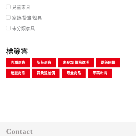
兒童家具
家飾/掛畫/燈具
未分類家具
標籤雲
內湖到貨
新莊到貨
未參加 價格透明
歐美同價
絕版商品
買貴退差價
限量商品
零碼出清
Contact