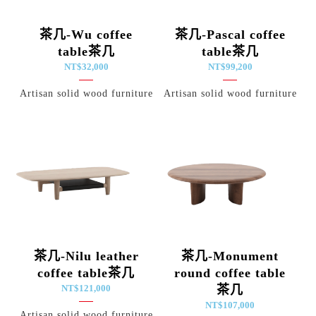
茶几-Wu coffee
茶几-Pascal coffee
table茶几
table茶几
NT$
32,000
NT$
99,200
Artisan solid wood furniture
Artisan solid wood furniture
茶几-Nilu leather
茶几-Monument
coffee table茶几
round coffee table
NT$
121,000
茶几
NT$
107,000
Artisan solid wood furniture