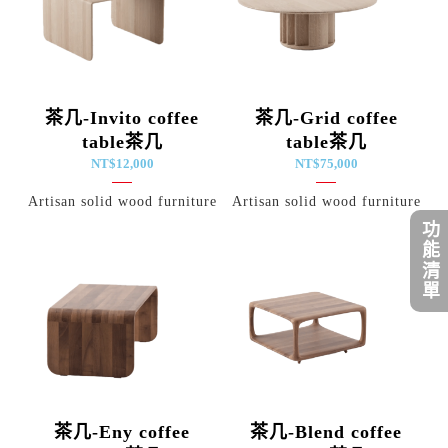
茶几-Invito coffee
茶几-Grid coffee
table茶几
table茶几
NT$
12,000
NT$
75,000
Artisan solid wood furniture
Artisan solid wood furniture
功能清單
茶几-Eny coffee
茶几-Blend coffee